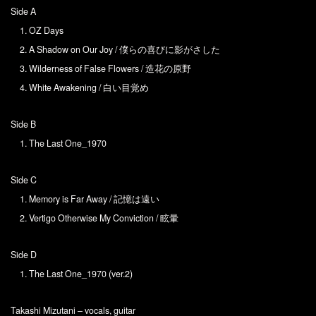
Side A
1. OZ Days
2. A Shadow on Our Joy / 僕らの喜びに影がさした
3. Wilderness of False Flowers / 造花の原野
4. White Awakening / 白い目覚め
Side B
1. The Last One_1970
Side C
1. Memory is Far Away / 記憶は遠い
2. Vertigo Otherwise My Conviction / 眩暈
Side D
1. The Last One_1970 (ver.2)
Takashi Mizutani – vocals, guitar