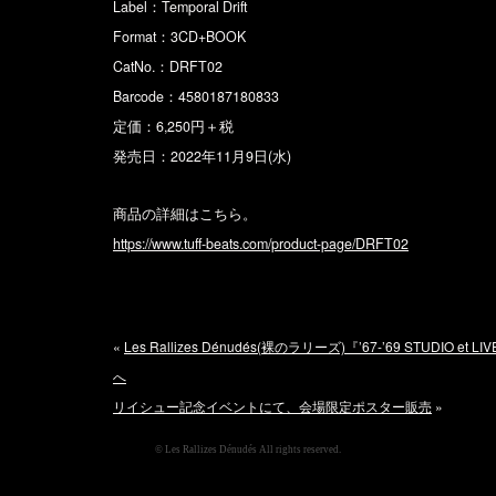
Label：Temporal Drift
Format：3CD+BOOK
CatNo.：DRFT02
Barcode：4580187180833
定価：6,250円＋税
発売日：2022年11月9日(水)
商品の詳細はこちら。
https://www.tuff-beats.com/product-page/DRFT02
«
Les Rallizes Dénudés(裸のラリーズ)『’67-’69 STUDI
へ
リイシュー記念イベントにて、会場限定ポスター販売
»
© Les Rallizes Dénudés All rights reserved.