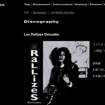
TOP
Discography
Les Rallizes Dénudés
Les Rallizes Dénudés
リリース：19
（※雑誌『et
収録曲
A 黒い悲しみ
B 永遠に