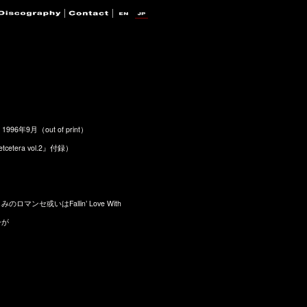
96年9月（out of print）
cetera vol.2』付録）
のロマンセ或いはFallin’ Love With
今が